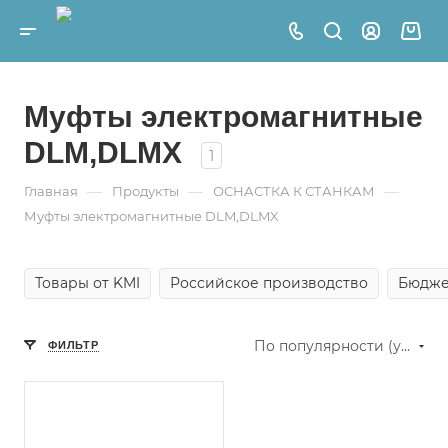
Муфты электромагнитные
DLM,DLMX
1
—
—
—
Главная
Продукты
ОСНАСТКА К СТАНКАМ
Муфты электромагнитные DLM,DLMX
Товары от KMI
Российское производство
Бюдже
По популярности (убывание)
ФИЛЬТР