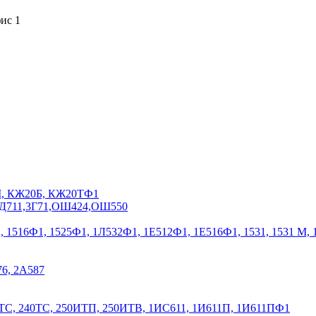
фис 1
0М, КЖ20Б, КЖ20ТФ1
,ЗД711,3Г71,ОШ424,ОШ550
Ф1, 1516Ф1, 1525Ф1, 1Л532Ф1, 1Е512Ф1, 1Е516Ф1, 1531, 1531 М,
76, 2А587
ТС, 240ТС, 250ИТП, 250ИТВ, 1ИС611, 1И611П, 1И611ПФ1