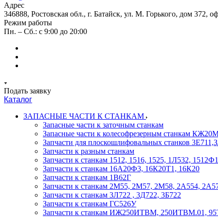
Адрес
346888, Ростовская обл., г. Батайск, ул. М. Горького, дом 372, о
Режим работы
Пн. – Сб.: с 9:00 до 20:00
Подать заявку
Каталог
ЗАПАСНЫЕ ЧАСТИ К СТАНКАМ
Запасные части к заточным станкам
Запасные части к колесофрезерным станкам КЖ2
Запчасти для плоскошлифовальных станков 3Е711
Запчасти к разным станкам
Запчасти к станкам 1512, 1516, 1525, 1Л532, 1512
Запчасти к станкам 16А20Ф3, 16К20Т1, 16К20
Запчасти к станкам 1В62Г
Запчасти к станкам 2М55, 2М57, 2М58, 2А554, 2А5
Запчасти к станкам 3Л722 , 3Д722, 3Б722
Запчасти к станкам ГС526У
Запчасти к станкам ИЖ250ИТВМ, 250ИТВМ.01, 95