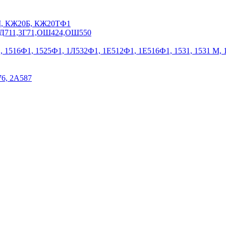
0М, КЖ20Б, КЖ20ТФ1
,ЗД711,3Г71,ОШ424,ОШ550
Ф1, 1516Ф1, 1525Ф1, 1Л532Ф1, 1Е512Ф1, 1Е516Ф1, 1531, 1531 М,
76, 2А587