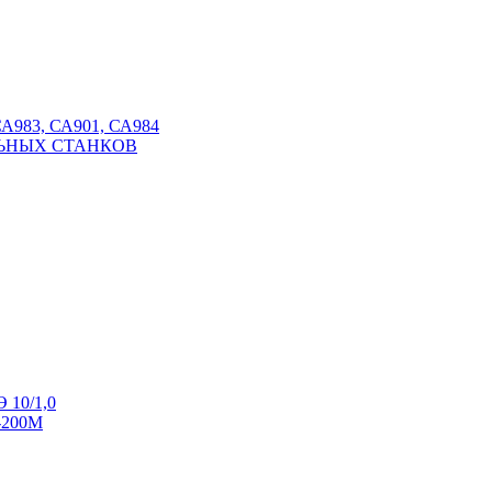
СА983, СА901, СА984
ЬНЫХ СТАНКОВ
 10/1,0
-200М