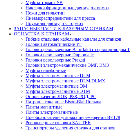
Муфты-тормоз УВ
Накладки фрикционные для муфт-тормоз
Ножи для гильотин
Пневмораспределители для пресса
Пружины для муфты-тормоз
ЗАПАСНЫЕ ЧАСТИ К ЛАЗЕРНЫМ СТАНКАМ
ОСНАСТКА К СТАНКАМ
Гибкие стальные кабельные каналы для станков
Головки автоматические УГ
Головки револьверные Baruffaldi с сервоприводом 
Головки револьверные Duplomatic
Головки револьверные Pragati
Головки электромеханические ЭМГ, ЭМЗ
Муфты сильфонные
Муфты электромагнитные DLM
Муфты электромагнитные DLM,DLMX
Муфты электромагнитные ЭМ
Муфты электромагнитные ЭТМ
Опоры качения ЛОК, Р88, РОД, РС
Патроны токарные Bison-Bial Польша
Плиты магнитные
Плиты электромагнитные
Преобразователи угловых перемещений ВЕ178
Револьверные головки SAUTER
Транспортеры удаления стружки для станков