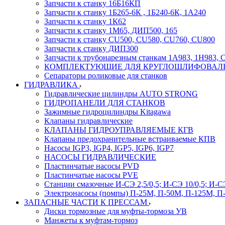
Запчасти к станку 16Б16КП
Запчасти к станку 1Б265-6К , 1Б240-6К, 1А240
Запчасти к станку 1К62
Запчасти к станку 1М65, ДИП500, 165
Запчасти к станку CU500, CU580, CU760, CU800
Запчасти к станку ДИП300
Запчасти к трубонарезным станкам 1А983, 1Н983, 
КОМПЛЕКТУЮЩИЕ ДЛЯ КРУГЛОШЛИФОВАЛ
Сепараторы роликовые для станков
ГИДРАВЛИКА
Гидравлические цилиндры AUTO STRONG
ГИДРОПАНЕЛИ ДЛЯ СТАНКОВ
Зажимные гидроцилиндры Kitagawa
Клапаны гидравлические
КЛАПАНЫ ГИДРОУПРАВЛЯЕМЫЕ КГВ
Клапаны предохранительные встраиваемые КПВ
Насосы IGP3, IGP4, IGP5, IGP6, IGP7
НАСОСЫ ГИДРАВЛИЧЕСКИЕ
Пластинчатые насосы PVD
Пластинчатые насосы PVE
Станции смазочные И-СЭ 2,5/0,5; И-СЭ 10/0,5; И-СЭ
Электронасосы (помпы) П-25М, П-50М, П-125М, П
ЗАПАСНЫЕ ЧАСТИ К ПРЕССАМ
Диски тормозные для муфты-тормоза УВ
Манжеты к муфтам-тормоз