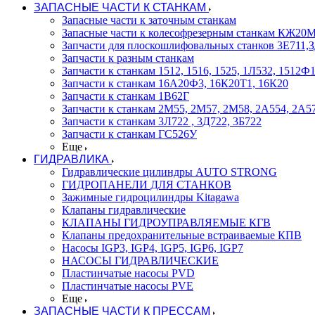
ЗАПАСНЫЕ ЧАСТИ К СТАНКАМ
Запасные части к заточным станкам
Запасные части к колесофрезерным станкам КЖ2
Запчасти для плоскошлифовальных станков 3Е711
Запчасти к разным станкам
Запчасти к станкам 1512, 1516, 1525, 1Л532, 1512
Запчасти к станкам 16А20Ф3, 16К20Т1, 16К20
Запчасти к станкам 1В62Г
Запчасти к станкам 2М55, 2М57, 2М58, 2А554, 2А5
Запчасти к станкам 3Л722 , 3Д722, 3Б722
Запчасти к станкам ГС526У
Еще
ГИДРАВЛИКА
Гидравлические цилиндры AUTO STRONG
ГИДРОПАНЕЛИ ДЛЯ СТАНКОВ
Зажимные гидроцилиндры Kitagawa
Клапаны гидравлические
КЛАПАНЫ ГИДРОУПРАВЛЯЕМЫЕ КГВ
Клапаны предохранительные встраиваемые КПВ
Насосы IGP3, IGP4, IGP5, IGP6, IGP7
НАСОСЫ ГИДРАВЛИЧЕСКИЕ
Пластинчатые насосы PVD
Пластинчатые насосы PVE
Еще
ЗАПАСНЫЕ ЧАСТИ К ПРЕССАМ