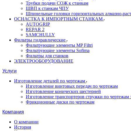
Трубки подачи СОЖ к станкам
ШВП к станкам ЧПУ
Шпинельные головки горизонтальных алмазно-рас
ОСНАСТКА К ИМПОРТНЫМ СТАНКАМ
AUTOGRIP
REPAR 2
SAMCHULLY
Фильтры гидравлические
Фильтрующие элементы MP Filtri
Фильтрующие элементы Sofima
Фильтры для станков
ЭЛЕКТРООБОРУДОВАНИЕ
Услуги
Изготовление деталей по чертежам
Изготовление винтовых передач по чертежам
Изготовление конических шестерней
Изготовление транспортеров стружки по чертежам 
Фрикционные диски по чертежам
Компания
О компании
История