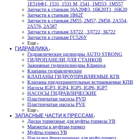
1Е516Ф1, 1531, 1531 М, 1541, 1М553, 1М557
Запчасти к станкам 16А20Ф3, 16К20Т1, 16К20
Запчасти к станкам 1В62Г
Запчасти к станкам 2М55, 2М57, 2М58, 2А554,
2А576, 2А587
Запчасти к станкам 3Л722 , 3Д722, 3Б722
Запчасти к станкам ГС526У
Еще
ГИДРАВЛИКА
Гидравлические цилиндры AUTO STRONG
ГИДРОПАНЕЛИ ДЛЯ СТАНКОВ
Зажимные гидроцилиндры Kitagawa
Клапаны гидравлические
КЛАПАНЫ ГИДРОУПРАВЛЯЕМЫЕ КГВ
Клапаны предохранительные встраиваемые КПВ
Насосы IGP3, IGP4, IGP5, IGP6, IGP7
НАСОСЫ ГИДРАВЛИЧЕСКИЕ
Пластинчатые насосы PVD
Пластинчатые насосы PVE
Еще
ЗАПАСНЫЕ ЧАСТИ К ПРЕССАМ
Диски тормозные для муфты-тормоза УВ
Манжеты к муфтам-тормоз
Муфты-тормоз УВ
Накладки фрикционные для муфт-тормоз