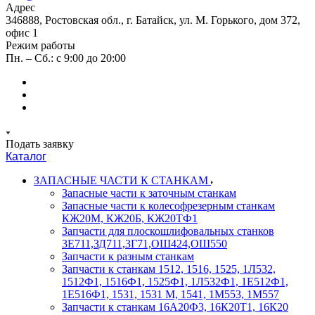
Адрес
346888, Ростовская обл., г. Батайск, ул. М. Горького, дом 372,
офис 1
Режим работы
Пн. – Сб.: с 9:00 до 20:00
Подать заявку
Каталог
ЗАПАСНЫЕ ЧАСТИ К СТАНКАМ
Запасные части к заточным станкам
Запасные части к колесофрезерным станкам
КЖ20М, КЖ20Б, КЖ20ТФ1
Запчасти для плоскошлифовальных станков
3Е711,ЗД711,3Г71,ОШ424,ОШ550
Запчасти к разным станкам
Запчасти к станкам 1512, 1516, 1525, 1Л532,
1512Ф1, 1516Ф1, 1525Ф1, 1Л532Ф1, 1Е512Ф1,
1Е516Ф1, 1531, 1531 М, 1541, 1М553, 1М557
Запчасти к станкам 16А20Ф3, 16К20Т1, 16К20