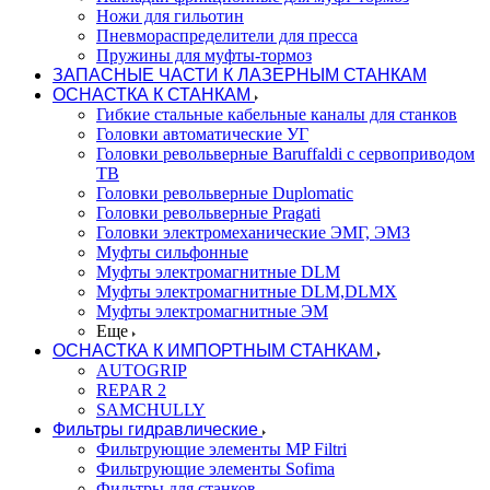
Ножи для гильотин
Пневмораспределители для пресса
Пружины для муфты-тормоз
ЗАПАСНЫЕ ЧАСТИ К ЛАЗЕРНЫМ СТАНКАМ
ОСНАСТКА К СТАНКАМ
Гибкие стальные кабельные каналы для станков
Головки автоматические УГ
Головки револьверные Baruffaldi с сервоприводом
ТВ
Головки револьверные Duplomatic
Головки револьверные Pragati
Головки электромеханические ЭМГ, ЭМЗ
Муфты сильфонные
Муфты электромагнитные DLM
Муфты электромагнитные DLM,DLMX
Муфты электромагнитные ЭМ
Еще
ОСНАСТКА К ИМПОРТНЫМ СТАНКАМ
AUTOGRIP
REPAR 2
SAMCHULLY
Фильтры гидравлические
Фильтрующие элементы MP Filtri
Фильтрующие элементы Sofima
Фильтры для станков