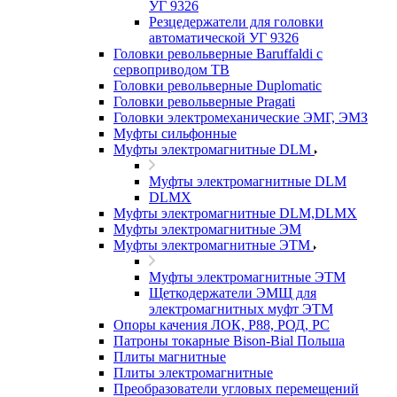
УГ 9326
Резцедержатели для головки
автоматической УГ 9326
Головки револьверные Baruffaldi с
сервоприводом ТВ
Головки револьверные Duplomatic
Головки револьверные Pragati
Головки электромеханические ЭМГ, ЭМЗ
Муфты сильфонные
Муфты электромагнитные DLM
Муфты электромагнитные DLM
DLMX
Муфты электромагнитные DLM,DLMX
Муфты электромагнитные ЭМ
Муфты электромагнитные ЭТМ
Муфты электромагнитные ЭТМ
Щеткодержатели ЭМЩ для
электромагнитных муфт ЭТМ
Опоры качения ЛОК, Р88, РОД, РС
Патроны токарные Bison-Bial Польша
Плиты магнитные
Плиты электромагнитные
Преобразователи угловых перемещений