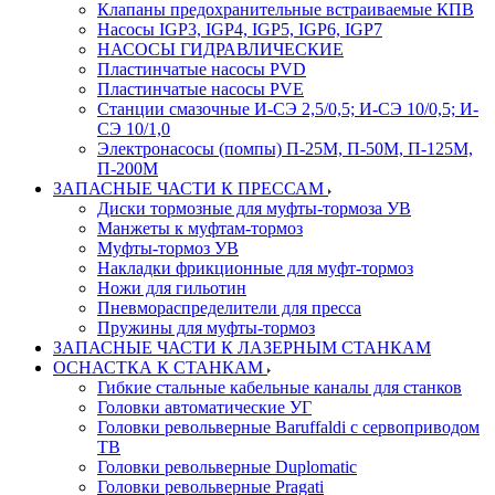
Клапаны предохранительные встраиваемые КПВ
Насосы IGP3, IGP4, IGP5, IGP6, IGP7
НАСОСЫ ГИДРАВЛИЧЕСКИЕ
Пластинчатые насосы PVD
Пластинчатые насосы PVE
Станции смазочные И-СЭ 2,5/0,5; И-СЭ 10/0,5; И-
СЭ 10/1,0
Электронасосы (помпы) П-25М, П-50М, П-125М,
П-200М
ЗАПАСНЫЕ ЧАСТИ К ПРЕССАМ
Диски тормозные для муфты-тормоза УВ
Манжеты к муфтам-тормоз
Муфты-тормоз УВ
Накладки фрикционные для муфт-тормоз
Ножи для гильотин
Пневмораспределители для пресса
Пружины для муфты-тормоз
ЗАПАСНЫЕ ЧАСТИ К ЛАЗЕРНЫМ СТАНКАМ
ОСНАСТКА К СТАНКАМ
Гибкие стальные кабельные каналы для станков
Головки автоматические УГ
Головки револьверные Baruffaldi с сервоприводом
ТВ
Головки револьверные Duplomatic
Головки револьверные Pragati