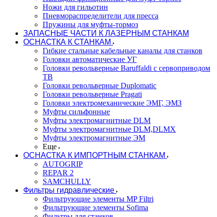
Ножи для гильотин
Пневмораспределители для пресса
Пружины для муфты-тормоз
ЗАПАСНЫЕ ЧАСТИ К ЛАЗЕРНЫМ СТАНКАМ
ОСНАСТКА К СТАНКАМ
Гибкие стальные кабельные каналы для станков
Головки автоматические УГ
Головки револьверные Baruffaldi с сервоприводом
ТВ
Головки револьверные Duplomatic
Головки револьверные Pragati
Головки электромеханические ЭМГ, ЭМЗ
Муфты сильфонные
Муфты электромагнитные DLM
Муфты электромагнитные DLM,DLMX
Муфты электромагнитные ЭМ
Еще
ОСНАСТКА К ИМПОРТНЫМ СТАНКАМ
AUTOGRIP
REPAR 2
SAMCHULLY
Фильтры гидравлические
Фильтрующие элементы MP Filtri
Фильтрующие элементы Sofima
Фильтры для станков