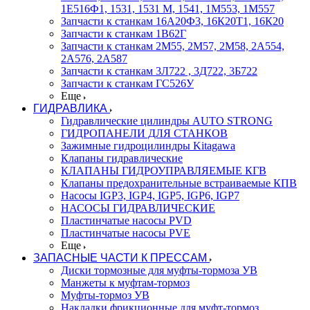
1Е516Ф1, 1531, 1531 М, 1541, 1М553, 1М557
Запчасти к станкам 16А20Ф3, 16К20Т1, 16К20
Запчасти к станкам 1В62Г
Запчасти к станкам 2М55, 2М57, 2М58, 2А554,
2А576, 2А587
Запчасти к станкам 3Л722 , 3Д722, 3Б722
Запчасти к станкам ГС526У
Еще
ГИДРАВЛИКА
Гидравлические цилиндры AUTO STRONG
ГИДРОПАНЕЛИ ДЛЯ СТАНКОВ
Зажимные гидроцилиндры Kitagawa
Клапаны гидравлические
КЛАПАНЫ ГИДРОУПРАВЛЯЕМЫЕ КГВ
Клапаны предохранительные встраиваемые КПВ
Насосы IGP3, IGP4, IGP5, IGP6, IGP7
НАСОСЫ ГИДРАВЛИЧЕСКИЕ
Пластинчатые насосы PVD
Пластинчатые насосы PVE
Еще
ЗАПАСНЫЕ ЧАСТИ К ПРЕССАМ
Диски тормозные для муфты-тормоза УВ
Манжеты к муфтам-тормоз
Муфты-тормоз УВ
Накладки фрикционные для муфт-тормоз