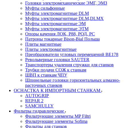
Головки электромеханические ЭМГ, ЭМЗ
Муфты сильфонные
Муфты электромагнитные DLM
Муфты электромагнитные DLM,DLMX
Муфты электромагнитные ЭМ
Муфты электромагнитные ЭТМ
Опоры качения ЛОК, Р88, РОД, РС
Патроны токарные Bison-Bial Польша
Плиты магнитные
Плиты электромагнитные
Преобразователи угловых перемещений ВЕ178
Револьверные головки SAUTER
Транспортеры удаления стружки для станков
Трубки подачи СОЖ к станкам
ШВП к станкам ЧПУ
Шпинельные головки горизонтальных алмазно-
расточных станков
ОСНАСТКА К ИМПОРТНЫМ СТАНКАМ
AUTOGRIP
REPAR 2
SAMCHULLY
Фильтры гидравлические
Фильтрующие элементы MP Filtri
Фильтрующие элементы Sofima
Фильтры для станков