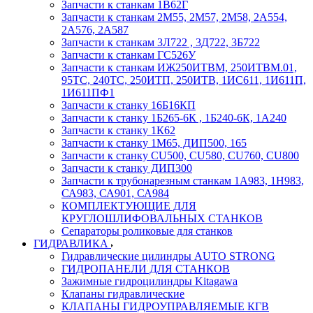
Запчасти к станкам 1В62Г
Запчасти к станкам 2М55, 2М57, 2М58, 2А554,
2А576, 2А587
Запчасти к станкам 3Л722 , 3Д722, 3Б722
Запчасти к станкам ГС526У
Запчасти к станкам ИЖ250ИТВМ, 250ИТВМ.01,
95ТС, 240ТС, 250ИТП, 250ИТВ, 1ИС611, 1И611П,
1И611ПФ1
Запчасти к станку 16Б16КП
Запчасти к станку 1Б265-6К , 1Б240-6К, 1А240
Запчасти к станку 1К62
Запчасти к станку 1М65, ДИП500, 165
Запчасти к станку CU500, CU580, CU760, CU800
Запчасти к станку ДИП300
Запчасти к трубонарезным станкам 1А983, 1Н983,
СА983, СА901, СА984
КОМПЛЕКТУЮЩИЕ ДЛЯ
КРУГЛОШЛИФОВАЛЬНЫХ СТАНКОВ
Сепараторы роликовые для станков
ГИДРАВЛИКА
Гидравлические цилиндры AUTO STRONG
ГИДРОПАНЕЛИ ДЛЯ СТАНКОВ
Зажимные гидроцилиндры Kitagawa
Клапаны гидравлические
КЛАПАНЫ ГИДРОУПРАВЛЯЕМЫЕ КГВ