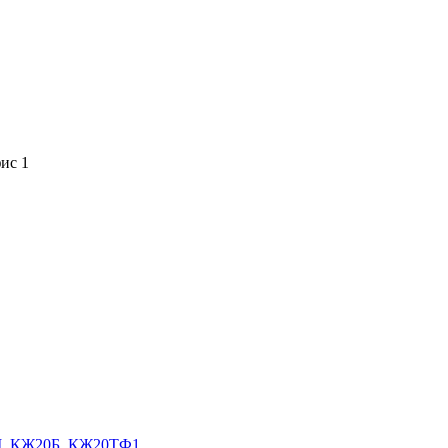
фис 1
0М, КЖ20Б, КЖ20ТФ1