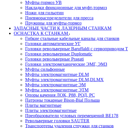
Муфты-тормоз УВ
Накладки фрикционные для муфт-тормоз
Ножи для гильотин
Пневмораспределители для пресса
Пружины для муфты-тормоз
ЗАПАСНЫЕ ЧАСТИ К ЛАЗЕРНЫМ СТАНКАМ
ОСНАСТКА К СТАНКАМ
Гибкие стальные кабельные каналы для станков
Головки автоматические УГ
Головки револьверные Baruffaldi с сервоприводом 
Головки револьверные Duplomatic
Головки револьверные Pragati
Головки электромеханические ЭМГ, ЭМЗ
Муфты сильфонные
Муфты электромагнитные DLM
Муфты электромагнитные DLM,DLMX
Муфты электромагнитные ЭМ
Муфты электромагнитные ЭТМ
Опоры качения ЛОК, Р88, РОД, РС
Патроны токарные Bison-Bial Польша
Плиты магнитные
Плиты электромагнитные
Преобразователи угловых перемещений ВЕ178
Револьверные головки SAUTER
Транспортеры удаления стружки для станков