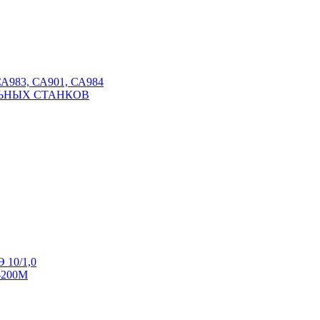
СА983, СА901, СА984
ЬНЫХ СТАНКОВ
 10/1,0
-200М