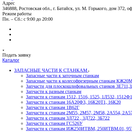
Адрес
346888, Ростовская обл., г. Батайск, ул. М. Горького, дом 372, о
Режим работы
Пн. – Сб.: с 9:00 до 20:00
Подать заявку
Каталог
ЗАПАСНЫЕ ЧАСТИ К СТАНКАМ
Запасные части к заточным станкам
Запасные части к колесофрезерным станкам КЖ2
Запчасти для плоскошлифовальных станков 3Е711
Запчасти к разным станкам
Запчасти к станкам 1512, 1516, 1525, 1Л532, 1512
Запчасти к станкам 16А20Ф3, 16К20Т1, 16К20
Запчасти к станкам 1В62Г
Запчасти к станкам 2М55, 2М57, 2М58, 2А554, 2А5
Запчасти к станкам 3Л722 , 3Д722, 3Б722
Запчасти к станкам ГС526У
Запчасти к станкам ИЖ250ИТВМ, 250ИТВМ.01, 95