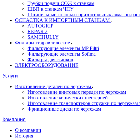
Трубки подачи СОЖ к станкам
ШВП к станкам ЧПУ
Шпинельные головки горизонтальных алмазно-рас
ОСНАСТКА К ИМПОРТНЫМ СТАНКАМ
AUTOGRIP
REPAR 2
SAMCHULLY
Фильтры гидравлические
Фильтрующие элементы MP Filtri
Фильтрующие элементы Sofima
Фильтры для станков
ЭЛЕКТРООБОРУДОВАНИЕ
Услуги
Изготовление деталей по чертежам
Изготовление винтовых передач по чертежам
Изготовление конических шестерней
Изготовление транспортеров стружки по чертежам 
Фрикционные диски по чертежам
Компания
О компании
История