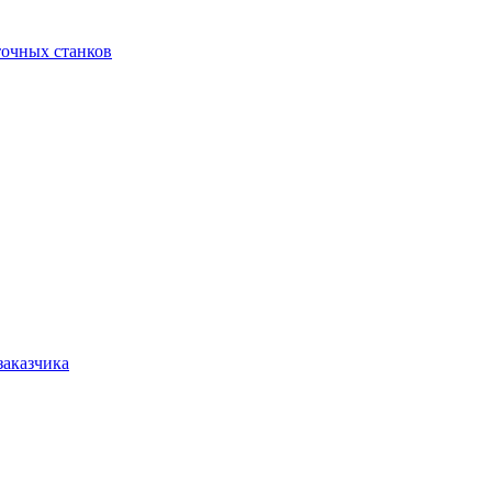
точных станков
заказчика