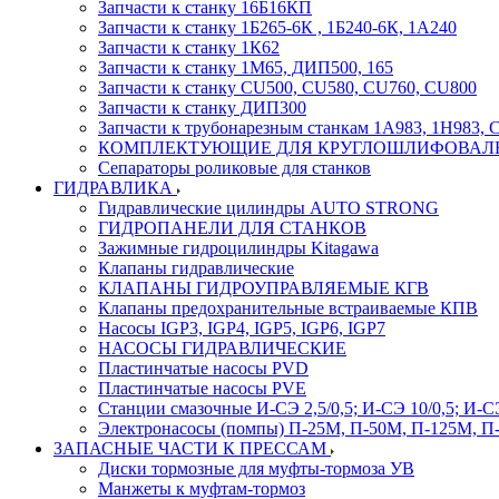
Запчасти к станку 16Б16КП
Запчасти к станку 1Б265-6К , 1Б240-6К, 1А240
Запчасти к станку 1К62
Запчасти к станку 1М65, ДИП500, 165
Запчасти к станку CU500, CU580, CU760, CU800
Запчасти к станку ДИП300
Запчасти к трубонарезным станкам 1А983, 1Н983, 
КОМПЛЕКТУЮЩИЕ ДЛЯ КРУГЛОШЛИФОВАЛ
Сепараторы роликовые для станков
ГИДРАВЛИКА
Гидравлические цилиндры AUTO STRONG
ГИДРОПАНЕЛИ ДЛЯ СТАНКОВ
Зажимные гидроцилиндры Kitagawa
Клапаны гидравлические
КЛАПАНЫ ГИДРОУПРАВЛЯЕМЫЕ КГВ
Клапаны предохранительные встраиваемые КПВ
Насосы IGP3, IGP4, IGP5, IGP6, IGP7
НАСОСЫ ГИДРАВЛИЧЕСКИЕ
Пластинчатые насосы PVD
Пластинчатые насосы PVE
Станции смазочные И-СЭ 2,5/0,5; И-СЭ 10/0,5; И-СЭ
Электронасосы (помпы) П-25М, П-50М, П-125М, П
ЗАПАСНЫЕ ЧАСТИ К ПРЕССАМ
Диски тормозные для муфты-тормоза УВ
Манжеты к муфтам-тормоз