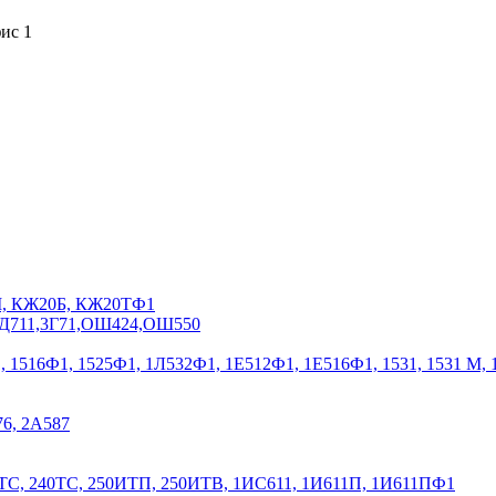
фис 1
0М, КЖ20Б, КЖ20ТФ1
,ЗД711,3Г71,ОШ424,ОШ550
Ф1, 1516Ф1, 1525Ф1, 1Л532Ф1, 1Е512Ф1, 1Е516Ф1, 1531, 1531 М,
76, 2А587
ТС, 240ТС, 250ИТП, 250ИТВ, 1ИС611, 1И611П, 1И611ПФ1