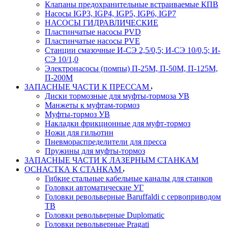
Клапаны предохранительные встраиваемые КПВ
Насосы IGP3, IGP4, IGP5, IGP6, IGP7
НАСОСЫ ГИДРАВЛИЧЕСКИЕ
Пластинчатые насосы PVD
Пластинчатые насосы PVE
Станции смазочные И-СЭ 2,5/0,5; И-СЭ 10/0,5; И-
СЭ 10/1,0
Электронасосы (помпы) П-25М, П-50М, П-125М,
П-200М
ЗАПАСНЫЕ ЧАСТИ К ПРЕССАМ
Диски тормозные для муфты-тормоза УВ
Манжеты к муфтам-тормоз
Муфты-тормоз УВ
Накладки фрикционные для муфт-тормоз
Ножи для гильотин
Пневмораспределители для пресса
Пружины для муфты-тормоз
ЗАПАСНЫЕ ЧАСТИ К ЛАЗЕРНЫМ СТАНКАМ
ОСНАСТКА К СТАНКАМ
Гибкие стальные кабельные каналы для станков
Головки автоматические УГ
Головки револьверные Baruffaldi с сервоприводом
ТВ
Головки револьверные Duplomatic
Головки револьверные Pragati