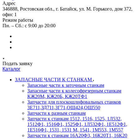
Адрес
346888, Ростовская обл., г. Батайск, ул. М. Горького, дом 372,
офис 1
Режим работы
Пн. – Сб.: с 9:00 до 20:00
Подать заявку
Каталог
ЗАПАСНЫЕ ЧАСТИ К СТАНКАМ
Запасные части к заточным станкам
Запасные части к колесофрезерным станкам
КЖ20М, КЖ20Б, КЖ20ТФ1
Запчасти для плоскошлифовальных станков
3Е711,ЗД711,3Г71,ОШ424,ОШ550
Запчасти к разным станкам
Запчасти к станкам 1512, 1516, 1525, 1Л532,
1512Ф1, 1516Ф1, 1525Ф1, 1Л532Ф1, 1Е512Ф1,
1Е516Ф1, 1531, 1531 М, 1541, 1М553, 1М557
Запчасти к станкам 16А20Ф3, 16К20Т1, 16К20