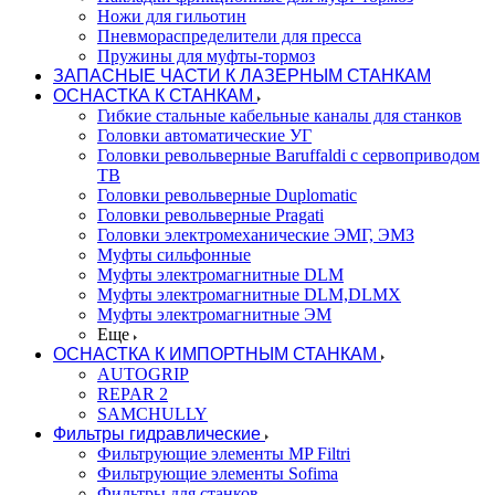
Ножи для гильотин
Пневмораспределители для пресса
Пружины для муфты-тормоз
ЗАПАСНЫЕ ЧАСТИ К ЛАЗЕРНЫМ СТАНКАМ
ОСНАСТКА К СТАНКАМ
Гибкие стальные кабельные каналы для станков
Головки автоматические УГ
Головки револьверные Baruffaldi с сервоприводом
ТВ
Головки револьверные Duplomatic
Головки револьверные Pragati
Головки электромеханические ЭМГ, ЭМЗ
Муфты сильфонные
Муфты электромагнитные DLM
Муфты электромагнитные DLM,DLMX
Муфты электромагнитные ЭМ
Еще
ОСНАСТКА К ИМПОРТНЫМ СТАНКАМ
AUTOGRIP
REPAR 2
SAMCHULLY
Фильтры гидравлические
Фильтрующие элементы MP Filtri
Фильтрующие элементы Sofima
Фильтры для станков