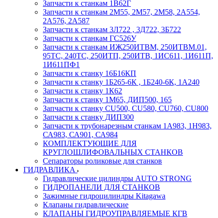
Запчасти к станкам 1В62Г
Запчасти к станкам 2М55, 2М57, 2М58, 2А554,
2А576, 2А587
Запчасти к станкам 3Л722 , 3Д722, 3Б722
Запчасти к станкам ГС526У
Запчасти к станкам ИЖ250ИТВМ, 250ИТВМ.01,
95ТС, 240ТС, 250ИТП, 250ИТВ, 1ИС611, 1И611П,
1И611ПФ1
Запчасти к станку 16Б16КП
Запчасти к станку 1Б265-6К , 1Б240-6К, 1А240
Запчасти к станку 1К62
Запчасти к станку 1М65, ДИП500, 165
Запчасти к станку CU500, CU580, CU760, CU800
Запчасти к станку ДИП300
Запчасти к трубонарезным станкам 1А983, 1Н983,
СА983, СА901, СА984
КОМПЛЕКТУЮЩИЕ ДЛЯ
КРУГЛОШЛИФОВАЛЬНЫХ СТАНКОВ
Сепараторы роликовые для станков
ГИДРАВЛИКА
Гидравлические цилиндры AUTO STRONG
ГИДРОПАНЕЛИ ДЛЯ СТАНКОВ
Зажимные гидроцилиндры Kitagawa
Клапаны гидравлические
КЛАПАНЫ ГИДРОУПРАВЛЯЕМЫЕ КГВ