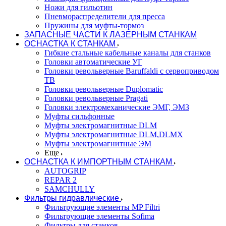
Ножи для гильотин
Пневмораспределители для пресса
Пружины для муфты-тормоз
ЗАПАСНЫЕ ЧАСТИ К ЛАЗЕРНЫМ СТАНКАМ
ОСНАСТКА К СТАНКАМ
Гибкие стальные кабельные каналы для станков
Головки автоматические УГ
Головки револьверные Baruffaldi с сервоприводом
ТВ
Головки револьверные Duplomatic
Головки револьверные Pragati
Головки электромеханические ЭМГ, ЭМЗ
Муфты сильфонные
Муфты электромагнитные DLM
Муфты электромагнитные DLM,DLMX
Муфты электромагнитные ЭМ
Еще
ОСНАСТКА К ИМПОРТНЫМ СТАНКАМ
AUTOGRIP
REPAR 2
SAMCHULLY
Фильтры гидравлические
Фильтрующие элементы MP Filtri
Фильтрующие элементы Sofima
Фильтры для станков