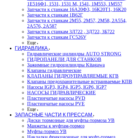
1Е516Ф1, 1531, 1531 М, 1541, 1М553, 1М557
Запчасти к станкам 16А20Ф3, 16К20Т1, 16К20
Запчасти к станкам 1В62Г
Запчасти к станкам 2М55, 2М57, 2М58, 2А554,
2А576, 2А587
Запчасти к станкам 3Л722 , 3Д722, 3Б722
Запчасти к станкам ГС526У
Еще
ГИДРАВЛИКА
Гидравлические цилиндры AUTO STRONG
ГИДРОПАНЕЛИ ДЛЯ СТАНКОВ
Зажимные гидроцилиндры Kitagawa
Клапаны гидравлические
КЛАПАНЫ ГИДРОУПРАВЛЯЕМЫЕ КГВ
Клапаны предохранительные встраиваемые КПВ
Насосы IGP3, IGP4, IGP5, IGP6, IGP7
НАСОСЫ ГИДРАВЛИЧЕСКИЕ
Пластинчатые насосы PVD
Пластинчатые насосы PVE
Еще
ЗАПАСНЫЕ ЧАСТИ К ПРЕССАМ
Диски тормозные для муфты-тормоза УВ
Манжеты к муфтам-тормоз
Муфты-тормоз УВ
Накладки фрикционные для муфт-тормоз