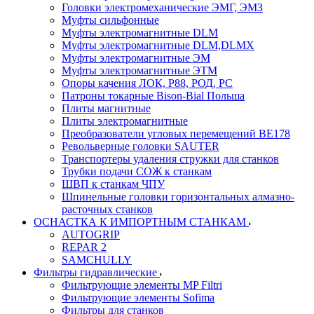
Головки электромеханические ЭМГ, ЭМЗ
Муфты сильфонные
Муфты электромагнитные DLM
Муфты электромагнитные DLM,DLMX
Муфты электромагнитные ЭМ
Муфты электромагнитные ЭТМ
Опоры качения ЛОК, Р88, РОД, РС
Патроны токарные Bison-Bial Польша
Плиты магнитные
Плиты электромагнитные
Преобразователи угловых перемещений ВЕ178
Револьверные головки SAUTER
Транспортеры удаления стружки для станков
Трубки подачи СОЖ к станкам
ШВП к станкам ЧПУ
Шпинельные головки горизонтальных алмазно-
расточных станков
ОСНАСТКА К ИМПОРТНЫМ СТАНКАМ
AUTOGRIP
REPAR 2
SAMCHULLY
Фильтры гидравлические
Фильтрующие элементы MP Filtri
Фильтрующие элементы Sofima
Фильтры для станков