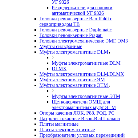
УГ 9326
Резцедержатели для головки
автоматической УГ 9326
Головки револьверные Baruffaldi с
сервоприводом ТВ
Головки револьверные Duplomatic
Головки револьверные Pragati
Головки электромеханические ЭМГ, ЭМЗ
Муфты сильфонные
Муфты электромагнитные DLM
Муфты электромагнитные DLM
DLMX
Муфты электромагнитные DLM,DLMX
Муфты электромагнитные ЭМ
Муфты электромагнитные ЭТМ
Муфты электромагнитные ЭТМ
Щеткодержатели ЭМЩ для
электромагнитных муфт ЭТМ
Опоры качения ЛОК, Р88, РОД, РС
Патроны токарные Bison-Bial Польша
Плиты магнитные
Плиты электромагнитные
Преобразователи угловых перемещений