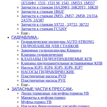
1Е516Ф1, 1531, 1531 М, 1541, 1М553, 1М557
Запчасти к станкам 16А20Ф3, 16К20Т1, 16К20
Запчасти к станкам 1В62Г
Запчасти к станкам 2М55, 2М57, 2М58, 2А554,
2А576, 2А587
Запчасти к станкам 3Л722 , 3Д722, 3Б722
Запчасти к станкам ГС526У
Еще
ГИДРАВЛИКА
Гидравлические цилиндры AUTO STRONG
ГИДРОПАНЕЛИ ДЛЯ СТАНКОВ
Зажимные гидроцилиндры Kitagawa
Клапаны гидравлические
КЛАПАНЫ ГИДРОУПРАВЛЯЕМЫЕ КГВ
Клапаны предохранительные встраиваемые КПВ
Насосы IGP3, IGP4, IGP5, IGP6, IGP7
НАСОСЫ ГИДРАВЛИЧЕСКИЕ
Пластинчатые насосы PVD
Пластинчатые насосы PVE
Еще
ЗАПАСНЫЕ ЧАСТИ К ПРЕССАМ
Диски тормозные для муфты-тормоза УВ
Манжеты к муфтам-тормоз
Муфты-тормоз УВ
Накладки фрикционные для муфт-тормоз