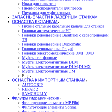
Ножи для гильотин
Пневмораспределители для пресса
Пружины для муфты-тормоз
ЗАПАСНЫЕ ЧАСТИ К ЛАЗЕРНЫМ СТАНКАМ
ОСНАСТКА К СТАНКАМ
Гибкие стальные кабельные каналы для станков
Головки автоматические УГ
Головки револьверные Baruffaldi с сервоприводом
ТВ
Головки револьверные Duplomatic
Головки револьверные Pragati
Головки электромеханические ЭМГ, ЭМЗ
Муфты сильфонные
Муфты электромагнитные DLM
Муфты электромагнитные DLM,DLMX
Муфты электромагнитные ЭМ
Еще
ОСНАСТКА К ИМПОРТНЫМ СТАНКАМ
AUTOGRIP
REPAR 2
SAMCHULLY
Фильтры гидравлические
Фильтрующие элементы MP Filtri
Фильтрующие элементы Sofima
Фильтры для станков