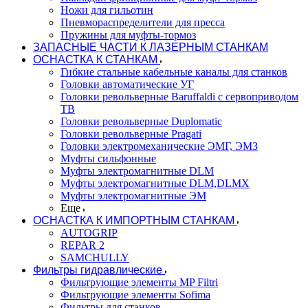
Ножи для гильотин
Пневмораспределители для пресса
Пружины для муфты-тормоз
ЗАПАСНЫЕ ЧАСТИ К ЛАЗЕРНЫМ СТАНКАМ
ОСНАСТКА К СТАНКАМ
Гибкие стальные кабельные каналы для станков
Головки автоматические УГ
Головки револьверные Baruffaldi с сервоприводом
ТВ
Головки револьверные Duplomatic
Головки револьверные Pragati
Головки электромеханические ЭМГ, ЭМЗ
Муфты сильфонные
Муфты электромагнитные DLM
Муфты электромагнитные DLM,DLMX
Муфты электромагнитные ЭМ
Еще
ОСНАСТКА К ИМПОРТНЫМ СТАНКАМ
AUTOGRIP
REPAR 2
SAMCHULLY
Фильтры гидравлические
Фильтрующие элементы MP Filtri
Фильтрующие элементы Sofima
Фильтры для станков