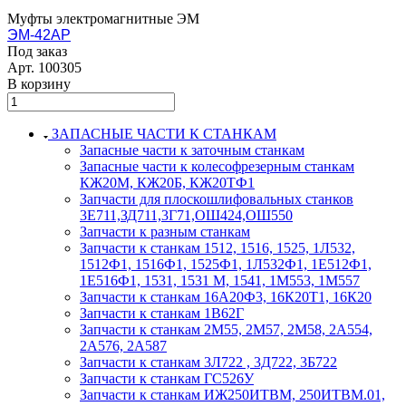
Муфты электромагнитные ЭМ
ЭМ-42АР
Под заказ
Арт.
100305
В корзину
ЗАПАСНЫЕ ЧАСТИ К СТАНКАМ
Запасные части к заточным станкам
Запасные части к колесофрезерным станкам
КЖ20М, КЖ20Б, КЖ20ТФ1
Запчасти для плоскошлифовальных станков
3Е711,ЗД711,3Г71,ОШ424,ОШ550
Запчасти к разным станкам
Запчасти к станкам 1512, 1516, 1525, 1Л532,
1512Ф1, 1516Ф1, 1525Ф1, 1Л532Ф1, 1Е512Ф1,
1Е516Ф1, 1531, 1531 М, 1541, 1М553, 1М557
Запчасти к станкам 16А20Ф3, 16К20Т1, 16К20
Запчасти к станкам 1В62Г
Запчасти к станкам 2М55, 2М57, 2М58, 2А554,
2А576, 2А587
Запчасти к станкам 3Л722 , 3Д722, 3Б722
Запчасти к станкам ГС526У
Запчасти к станкам ИЖ250ИТВМ, 250ИТВМ.01,