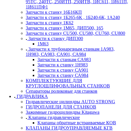
95ТС, 240ТС, 250ИТП, 250ИТВ, 1ИС611, 1И611П,
1И611ПФ1
Запчасти к станку 16Б16КП
Запчасти к станку 1Б265-6К , 1Б240-6К, 1А240
Запчасти к станку 1К62
Запчасти к станку 1М65, ДИП500, 165
Запчасти к станку CU500, CU580, CU760, CU800
Запчасти к станку ДИП300
1М63
Запчасти к трубонарезным станкам 1А983,
1Н983, СА983, СА901, СА984
Запчасти к станкам СА983
Запчасти к станку 1Н983
Запчасти к станку СА901
Запчасти к станку СА984
КОМПЛЕКТУЮЩИЕ ДЛЯ
КРУГЛОШЛИФОВАЛЬНЫХ СТАНКОВ
Сепараторы роликовые для станков
ГИДРАВЛИКА
Гидравлические цилиндры AUTO STRONG
ГИДРОПАНЕЛИ ДЛЯ СТАНКОВ
Зажимные гидроцилиндры Kitagawa
Клапаны гидравлические
Клапаны обратные встраиваемые КОВ
КЛАПАНЫ ГИДРОУПРАВЛЯЕМЫЕ КГВ