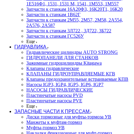
1Е516Ф1, 1531, 1531 М, 1541, 1М553, 1М557
Запчасти к станкам 16А20Ф3, 16К20Т1, 16К20
Запчасти к станкам 1В62Г
Запчасти к станкам 2М55, 2М57, 2М58, 2А554,
2А576, 2А587
Запчасти к станкам 3Л722 , 3Д722, 3Б722
Запчасти к станкам ГС526У
Еще
ГИДРАВЛИКА
Гидравлические цилиндры AUTO STRONG
ГИДРОПАНЕЛИ ДЛЯ СТАНКОВ
Зажимные гидроцилиндры Kitagawa
Клапаны гидравлические
КЛАПАНЫ ГИДРОУПРАВЛЯЕМЫЕ КГВ
Клапаны предохранительные встраиваемые КПВ
Насосы IGP3, IGP4, IGP5, IGP6, IGP7
НАСОСЫ ГИДРАВЛИЧЕСКИЕ
Пластинчатые насосы PVD
Пластинчатые насосы PVE
Еще
ЗАПАСНЫЕ ЧАСТИ К ПРЕССАМ
Диски тормозные для муфты-тормоза УВ
Манжеты к муфтам-тормоз
Муфты-тормоз УВ
Накладки фрикционные для муфт-тормоз