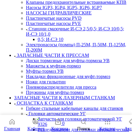
Клапаны предохранительные встраиваемые КПВ
Насосы IGP3, IGP4, IGP5, IGP6, IGP7
НАСОСЫ ГИДРАВЛИЧЕСКИЕ
Пластинчатые насосы PVD
Пластинчатые насосы PVE
Станции смазочные И-СЭ 2,5/0,5; И-СЭ 10/0,5;
И-СЭ 10/1,0
0,5; И-СЭ 10
Электронасосы (помпы) П-25М, П-50М, П-125М,
П-200М
ЗАПАСНЫЕ ЧАСТИ К ПРЕССАМ
Диски тормозные для муфты-тормоза УВ
Манжеты к муфтам-тормоз
Муфты-тормоз УВ
Накладки фрикционные для муфт-тормоз
Ножи для гильотин
Пневмораспределители для пресса
Пружины для муфты-тормоз
ЗАПАСНЫЕ ЧАСТИ К ЛАЗЕРНЫМ СТАНКАМ
ОСНАСТКА К СТАНКАМ
Гибкие стальные кабельные каналы для станков
Головки автоматические УГ
Запчасти для головки автоматической УГ
0
9326
Главная
Кабинет
Корзина
Поиск
Каталог
Ак
Резцедержатели для головки автоматической