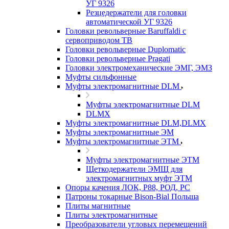
УГ 9326
Резцедержатели для головки
автоматической УГ 9326
Головки револьверные Baruffaldi с
сервоприводом ТВ
Головки револьверные Duplomatic
Головки револьверные Pragati
Головки электромеханические ЭМГ, ЭМЗ
Муфты сильфонные
Муфты электромагнитные DLM
Муфты электромагнитные DLM
DLMX
Муфты электромагнитные DLM,DLMX
Муфты электромагнитные ЭМ
Муфты электромагнитные ЭТМ
Муфты электромагнитные ЭТМ
Щеткодержатели ЭМЩ для
электромагнитных муфт ЭТМ
Опоры качения ЛОК, Р88, РОД, РС
Патроны токарные Bison-Bial Польша
Плиты магнитные
Плиты электромагнитные
Преобразователи угловых перемещений