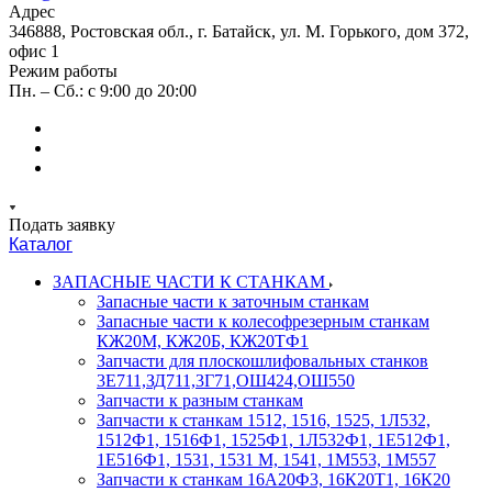
Адрес
346888, Ростовская обл., г. Батайск, ул. М. Горького, дом 372,
офис 1
Режим работы
Пн. – Сб.: с 9:00 до 20:00
Подать заявку
Каталог
ЗАПАСНЫЕ ЧАСТИ К СТАНКАМ
Запасные части к заточным станкам
Запасные части к колесофрезерным станкам
КЖ20М, КЖ20Б, КЖ20ТФ1
Запчасти для плоскошлифовальных станков
3Е711,ЗД711,3Г71,ОШ424,ОШ550
Запчасти к разным станкам
Запчасти к станкам 1512, 1516, 1525, 1Л532,
1512Ф1, 1516Ф1, 1525Ф1, 1Л532Ф1, 1Е512Ф1,
1Е516Ф1, 1531, 1531 М, 1541, 1М553, 1М557
Запчасти к станкам 16А20Ф3, 16К20Т1, 16К20