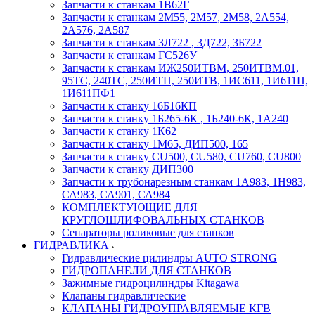
Запчасти к станкам 1В62Г
Запчасти к станкам 2М55, 2М57, 2М58, 2А554,
2А576, 2А587
Запчасти к станкам 3Л722 , 3Д722, 3Б722
Запчасти к станкам ГС526У
Запчасти к станкам ИЖ250ИТВМ, 250ИТВМ.01,
95ТС, 240ТС, 250ИТП, 250ИТВ, 1ИС611, 1И611П,
1И611ПФ1
Запчасти к станку 16Б16КП
Запчасти к станку 1Б265-6К , 1Б240-6К, 1А240
Запчасти к станку 1К62
Запчасти к станку 1М65, ДИП500, 165
Запчасти к станку CU500, CU580, CU760, CU800
Запчасти к станку ДИП300
Запчасти к трубонарезным станкам 1А983, 1Н983,
СА983, СА901, СА984
КОМПЛЕКТУЮЩИЕ ДЛЯ
КРУГЛОШЛИФОВАЛЬНЫХ СТАНКОВ
Сепараторы роликовые для станков
ГИДРАВЛИКА
Гидравлические цилиндры AUTO STRONG
ГИДРОПАНЕЛИ ДЛЯ СТАНКОВ
Зажимные гидроцилиндры Kitagawa
Клапаны гидравлические
КЛАПАНЫ ГИДРОУПРАВЛЯЕМЫЕ КГВ