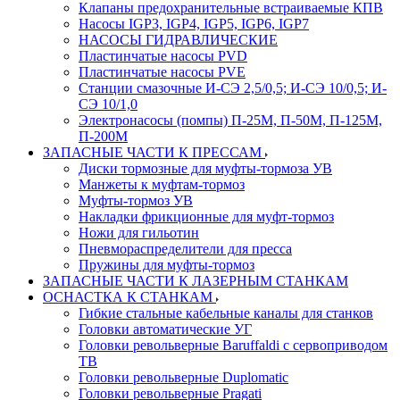
Клапаны предохранительные встраиваемые КПВ
Насосы IGP3, IGP4, IGP5, IGP6, IGP7
НАСОСЫ ГИДРАВЛИЧЕСКИЕ
Пластинчатые насосы PVD
Пластинчатые насосы PVE
Станции смазочные И-СЭ 2,5/0,5; И-СЭ 10/0,5; И-
СЭ 10/1,0
Электронасосы (помпы) П-25М, П-50М, П-125М,
П-200М
ЗАПАСНЫЕ ЧАСТИ К ПРЕССАМ
Диски тормозные для муфты-тормоза УВ
Манжеты к муфтам-тормоз
Муфты-тормоз УВ
Накладки фрикционные для муфт-тормоз
Ножи для гильотин
Пневмораспределители для пресса
Пружины для муфты-тормоз
ЗАПАСНЫЕ ЧАСТИ К ЛАЗЕРНЫМ СТАНКАМ
ОСНАСТКА К СТАНКАМ
Гибкие стальные кабельные каналы для станков
Головки автоматические УГ
Головки револьверные Baruffaldi с сервоприводом
ТВ
Головки револьверные Duplomatic
Головки револьверные Pragati