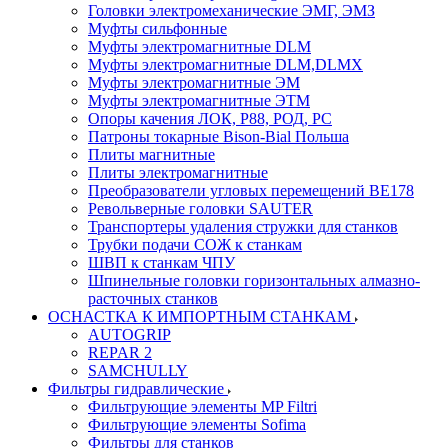
Головки электромеханические ЭМГ, ЭМЗ
Муфты сильфонные
Муфты электромагнитные DLM
Муфты электромагнитные DLM,DLMX
Муфты электромагнитные ЭМ
Муфты электромагнитные ЭТМ
Опоры качения ЛОК, Р88, РОД, РС
Патроны токарные Bison-Bial Польша
Плиты магнитные
Плиты электромагнитные
Преобразователи угловых перемещений ВЕ178
Револьверные головки SAUTER
Транспортеры удаления стружки для станков
Трубки подачи СОЖ к станкам
ШВП к станкам ЧПУ
Шпинельные головки горизонтальных алмазно-
расточных станков
ОСНАСТКА К ИМПОРТНЫМ СТАНКАМ
AUTOGRIP
REPAR 2
SAMCHULLY
Фильтры гидравлические
Фильтрующие элементы MP Filtri
Фильтрующие элементы Sofima
Фильтры для станков