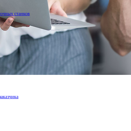
точных станков
заказчика