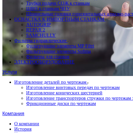
Трубки подачи СОЖ к станкам
ШВП к станкам ЧПУ
Шпинельные головки горизонтальных алмазно-рас
ОСНАСТКА К ИМПОРТНЫМ СТАНКАМ
AUTOGRIP
REPAR 2
SAMCHULLY
Фильтры гидравлические
Фильтрующие элементы MP Filtri
Фильтрующие элементы Sofima
Фильтры для станков
ЭЛЕКТРООБОРУДОВАНИЕ
Услуги
Изготовление деталей по чертежам
Изготовление винтовых передач по чертежам
Изготовление конических шестерней
Изготовление транспортеров стружки по чертежам 
Фрикционные диски по чертежам
Компания
О компании
История