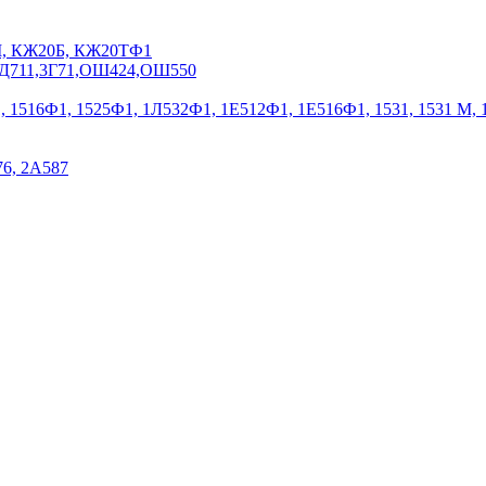
0М, КЖ20Б, КЖ20ТФ1
,ЗД711,3Г71,ОШ424,ОШ550
Ф1, 1516Ф1, 1525Ф1, 1Л532Ф1, 1Е512Ф1, 1Е516Ф1, 1531, 1531 М,
76, 2А587