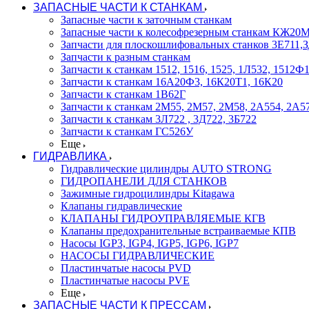
ЗАПАСНЫЕ ЧАСТИ К СТАНКАМ
Запасные части к заточным станкам
Запасные части к колесофрезерным станкам КЖ2
Запчасти для плоскошлифовальных станков 3Е711
Запчасти к разным станкам
Запчасти к станкам 1512, 1516, 1525, 1Л532, 1512
Запчасти к станкам 16А20Ф3, 16К20Т1, 16К20
Запчасти к станкам 1В62Г
Запчасти к станкам 2М55, 2М57, 2М58, 2А554, 2А5
Запчасти к станкам 3Л722 , 3Д722, 3Б722
Запчасти к станкам ГС526У
Еще
ГИДРАВЛИКА
Гидравлические цилиндры AUTO STRONG
ГИДРОПАНЕЛИ ДЛЯ СТАНКОВ
Зажимные гидроцилиндры Kitagawa
Клапаны гидравлические
КЛАПАНЫ ГИДРОУПРАВЛЯЕМЫЕ КГВ
Клапаны предохранительные встраиваемые КПВ
Насосы IGP3, IGP4, IGP5, IGP6, IGP7
НАСОСЫ ГИДРАВЛИЧЕСКИЕ
Пластинчатые насосы PVD
Пластинчатые насосы PVE
Еще
ЗАПАСНЫЕ ЧАСТИ К ПРЕССАМ