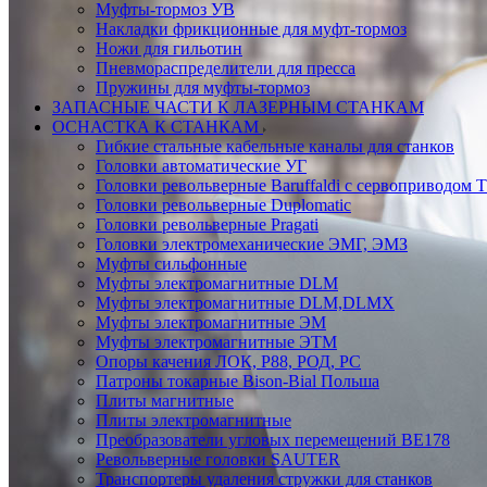
Муфты-тормоз УВ
Накладки фрикционные для муфт-тормоз
Ножи для гильотин
Пневмораспределители для пресса
Пружины для муфты-тормоз
ЗАПАСНЫЕ ЧАСТИ К ЛАЗЕРНЫМ СТАНКАМ
ОСНАСТКА К СТАНКАМ
Гибкие стальные кабельные каналы для станков
Головки автоматические УГ
Головки револьверные Baruffaldi с сервоприводом 
Головки револьверные Duplomatic
Головки револьверные Pragati
Головки электромеханические ЭМГ, ЭМЗ
Муфты сильфонные
Муфты электромагнитные DLM
Муфты электромагнитные DLM,DLMX
Муфты электромагнитные ЭМ
Муфты электромагнитные ЭТМ
Опоры качения ЛОК, Р88, РОД, РС
Патроны токарные Bison-Bial Польша
Плиты магнитные
Плиты электромагнитные
Преобразователи угловых перемещений ВЕ178
Револьверные головки SAUTER
Транспортеры удаления стружки для станков