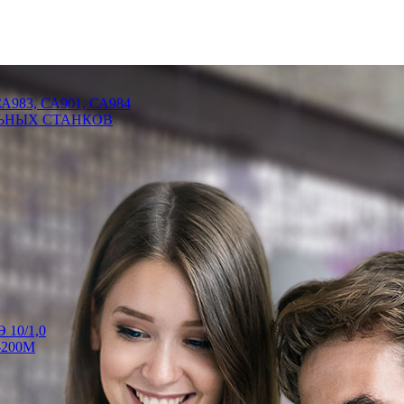
СА983, СА901, СА984
ЬНЫХ СТАНКОВ
 10/1,0
-200М