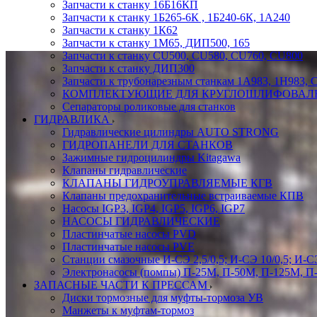
Запчасти к станку 16Б16КП
Запчасти к станку 1Б265-6К , 1Б240-6К, 1А240
Запчасти к станку 1К62
Запчасти к станку 1М65, ДИП500, 165
Запчасти к станку CU500, CU580, CU760, CU800
Запчасти к станку ДИП300
Запчасти к трубонарезным станкам 1А983, 1Н983, 
КОМПЛЕКТУЮЩИЕ ДЛЯ КРУГЛОШЛИФОВАЛ
Сепараторы роликовые для станков
ГИДРАВЛИКА
Гидравлические цилиндры AUTO STRONG
ГИДРОПАНЕЛИ ДЛЯ СТАНКОВ
Зажимные гидроцилиндры Kitagawa
Клапаны гидравлические
КЛАПАНЫ ГИДРОУПРАВЛЯЕМЫЕ КГВ
Клапаны предохранительные встраиваемые КПВ
Насосы IGP3, IGP4, IGP5, IGP6, IGP7
НАСОСЫ ГИДРАВЛИЧЕСКИЕ
Пластинчатые насосы PVD
Пластинчатые насосы PVE
Станции смазочные И-СЭ 2,5/0,5; И-СЭ 10/0,5; И-СЭ
Электронасосы (помпы) П-25М, П-50М, П-125М, П
ЗАПАСНЫЕ ЧАСТИ К ПРЕССАМ
Диски тормозные для муфты-тормоза УВ
Манжеты к муфтам-тормоз