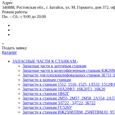
Адрес
346888, Ростовская обл., г. Батайск, ул. М. Горького, дом 372, о
Режим работы
Пн. – Сб.: с 9:00 до 20:00
Подать заявку
Каталог
ЗАПАСНЫЕ ЧАСТИ К СТАНКАМ
Запасные части к заточным станкам
Запасные части к колесофрезерным станкам КЖ2
Запчасти для плоскошлифовальных станков 3Е711
Запчасти к разным станкам
Запчасти к станкам 1512, 1516, 1525, 1Л532, 1512
Запчасти к станкам 16А20Ф3, 16К20Т1, 16К20
Запчасти к станкам 1В62Г
Запчасти к станкам 2М55, 2М57, 2М58, 2А554, 2А5
Запчасти к станкам 3Л722 , 3Д722, 3Б722
Запчасти к станкам ГС526У
Запчасти к станкам ИЖ250ИТВМ, 250ИТВМ.01, 95