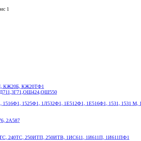
фис 1
0М, КЖ20Б, КЖ20ТФ1
,ЗД711,3Г71,ОШ424,ОШ550
Ф1, 1516Ф1, 1525Ф1, 1Л532Ф1, 1Е512Ф1, 1Е516Ф1, 1531, 1531 М,
76, 2А587
ТС, 240ТС, 250ИТП, 250ИТВ, 1ИС611, 1И611П, 1И611ПФ1