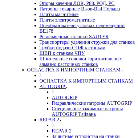
Опоры качения ЛОК, Р88, РОД, РС
Патроны токарные Bison-Bial Польша
Плиты магнитные
Плиты электромагнитные
Преобразователи угловых перемещений
ВЕ178
Револьверные головки SAUTER
Транспортеры удаления стружки для станков
Трубки подачи СОЖ к станкам
ШВП к станкам ЧПУ
Шпинельные головки горизонтальных
алмазно-расточных станков
ОСНАСТКА К ИМПОРТНЫМ СТАНКАМ
ОСНАСТКА К ИМПОРТНЫМ СТАНКАМ
AUTOGRIP
AUTOGRIP
Гидравлические патроны AUTOGRIP
Специальные зажимные патроны
AUTOGRIP Тайвань
REPAR 2
REPAR 2
Защитные устройства на станки