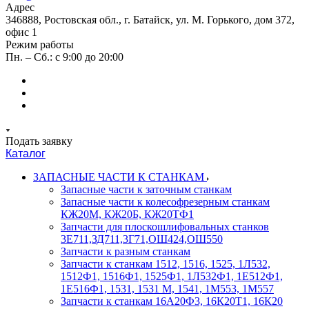
Адрес
346888, Ростовская обл., г. Батайск, ул. М. Горького, дом 372,
офис 1
Режим работы
Пн. – Сб.: с 9:00 до 20:00
Подать заявку
Каталог
ЗАПАСНЫЕ ЧАСТИ К СТАНКАМ
Запасные части к заточным станкам
Запасные части к колесофрезерным станкам
КЖ20М, КЖ20Б, КЖ20ТФ1
Запчасти для плоскошлифовальных станков
3Е711,ЗД711,3Г71,ОШ424,ОШ550
Запчасти к разным станкам
Запчасти к станкам 1512, 1516, 1525, 1Л532,
1512Ф1, 1516Ф1, 1525Ф1, 1Л532Ф1, 1Е512Ф1,
1Е516Ф1, 1531, 1531 М, 1541, 1М553, 1М557
Запчасти к станкам 16А20Ф3, 16К20Т1, 16К20