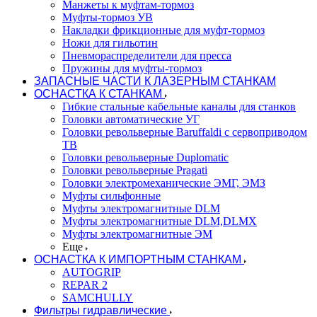
Манжеты к муфтам-тормоз
Муфты-тормоз УВ
Накладки фрикционные для муфт-тормоз
Ножи для гильотин
Пневмораспределители для пресса
Пружины для муфты-тормоз
ЗАПАСНЫЕ ЧАСТИ К ЛАЗЕРНЫМ СТАНКАМ
ОСНАСТКА К СТАНКАМ
Гибкие стальные кабельные каналы для станков
Головки автоматические УГ
Головки револьверные Baruffaldi с сервоприводом
ТВ
Головки револьверные Duplomatic
Головки револьверные Pragati
Головки электромеханические ЭМГ, ЭМЗ
Муфты сильфонные
Муфты электромагнитные DLM
Муфты электромагнитные DLM,DLMX
Муфты электромагнитные ЭМ
Еще
ОСНАСТКА К ИМПОРТНЫМ СТАНКАМ
AUTOGRIP
REPAR 2
SAMCHULLY
Фильтры гидравлические