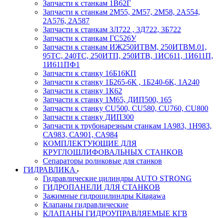
Запчасти к станкам 1В62Г
Запчасти к станкам 2М55, 2М57, 2М58, 2А554,
2А576, 2А587
Запчасти к станкам 3Л722 , 3Д722, 3Б722
Запчасти к станкам ГС526У
Запчасти к станкам ИЖ250ИТВМ, 250ИТВМ.01,
95ТС, 240ТС, 250ИТП, 250ИТВ, 1ИС611, 1И611П,
1И611ПФ1
Запчасти к станку 16Б16КП
Запчасти к станку 1Б265-6К , 1Б240-6К, 1А240
Запчасти к станку 1К62
Запчасти к станку 1М65, ДИП500, 165
Запчасти к станку CU500, CU580, CU760, CU800
Запчасти к станку ДИП300
Запчасти к трубонарезным станкам 1А983, 1Н983,
СА983, СА901, СА984
КОМПЛЕКТУЮЩИЕ ДЛЯ
КРУГЛОШЛИФОВАЛЬНЫХ СТАНКОВ
Сепараторы роликовые для станков
ГИДРАВЛИКА
Гидравлические цилиндры AUTO STRONG
ГИДРОПАНЕЛИ ДЛЯ СТАНКОВ
Зажимные гидроцилиндры Kitagawa
Клапаны гидравлические
КЛАПАНЫ ГИДРОУПРАВЛЯЕМЫЕ КГВ