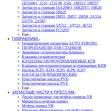
1Е516Ф1, 1531, 1531 М, 1541, 1М553, 1М557
Запчасти к станкам 16А20Ф3, 16К20Т1, 16К20
Запчасти к станкам 1В62Г
Запчасти к станкам 2М55, 2М57, 2М58, 2А554,
2А576, 2А587
Запчасти к станкам 3Л722 , 3Д722, 3Б722
Запчасти к станкам ГС526У
Еще
ГИДРАВЛИКА
Гидравлические цилиндры AUTO STRONG
ГИДРОПАНЕЛИ ДЛЯ СТАНКОВ
Зажимные гидроцилиндры Kitagawa
Клапаны гидравлические
КЛАПАНЫ ГИДРОУПРАВЛЯЕМЫЕ КГВ
Клапаны предохранительные встраиваемые КПВ
Насосы IGP3, IGP4, IGP5, IGP6, IGP7
НАСОСЫ ГИДРАВЛИЧЕСКИЕ
Пластинчатые насосы PVD
Пластинчатые насосы PVE
Еще
ЗАПАСНЫЕ ЧАСТИ К ПРЕССАМ
Диски тормозные для муфты-тормоза УВ
Манжеты к муфтам-тормоз
Муфты-тормоз УВ
Накладки фрикционные для муфт-тормоз