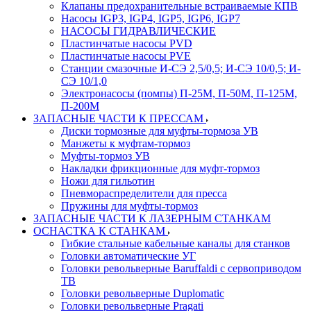
Клапаны предохранительные встраиваемые КПВ
Насосы IGP3, IGP4, IGP5, IGP6, IGP7
НАСОСЫ ГИДРАВЛИЧЕСКИЕ
Пластинчатые насосы PVD
Пластинчатые насосы PVE
Станции смазочные И-СЭ 2,5/0,5; И-СЭ 10/0,5; И-
СЭ 10/1,0
Электронасосы (помпы) П-25М, П-50М, П-125М,
П-200М
ЗАПАСНЫЕ ЧАСТИ К ПРЕССАМ
Диски тормозные для муфты-тормоза УВ
Манжеты к муфтам-тормоз
Муфты-тормоз УВ
Накладки фрикционные для муфт-тормоз
Ножи для гильотин
Пневмораспределители для пресса
Пружины для муфты-тормоз
ЗАПАСНЫЕ ЧАСТИ К ЛАЗЕРНЫМ СТАНКАМ
ОСНАСТКА К СТАНКАМ
Гибкие стальные кабельные каналы для станков
Головки автоматические УГ
Головки револьверные Baruffaldi с сервоприводом
ТВ
Головки револьверные Duplomatic
Головки револьверные Pragati