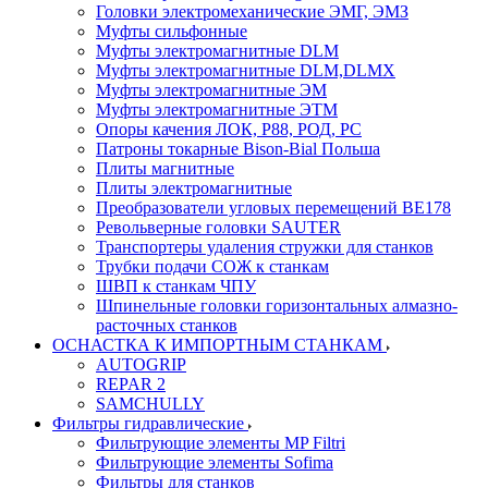
Головки электромеханические ЭМГ, ЭМЗ
Муфты сильфонные
Муфты электромагнитные DLM
Муфты электромагнитные DLM,DLMX
Муфты электромагнитные ЭМ
Муфты электромагнитные ЭТМ
Опоры качения ЛОК, Р88, РОД, РС
Патроны токарные Bison-Bial Польша
Плиты магнитные
Плиты электромагнитные
Преобразователи угловых перемещений ВЕ178
Револьверные головки SAUTER
Транспортеры удаления стружки для станков
Трубки подачи СОЖ к станкам
ШВП к станкам ЧПУ
Шпинельные головки горизонтальных алмазно-
расточных станков
ОСНАСТКА К ИМПОРТНЫМ СТАНКАМ
AUTOGRIP
REPAR 2
SAMCHULLY
Фильтры гидравлические
Фильтрующие элементы MP Filtri
Фильтрующие элементы Sofima
Фильтры для станков