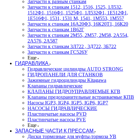
Запчасти к разным станкам
Запчасти к станкам 1512, 1516, 1525, 1Л532,
1512Ф1, 1516Ф1, 1525Ф1, 1Л532Ф1, 1Е512Ф1,
1Е516Ф1, 1531, 1531 М, 1541, 1М553, 1М557
Запчасти к станкам 16А20Ф3, 16К20Т1, 16К20
Запчасти к станкам 1В62Г
Запчасти к станкам 2М55, 2М57, 2М58, 2А554,
2А576, 2А587
Запчасти к станкам 3Л722 , 3Д722, 3Б722
Запчасти к станкам ГС526У
Еще
ГИДРАВЛИКА
Гидравлические цилиндры AUTO STRONG
ГИДРОПАНЕЛИ ДЛЯ СТАНКОВ
Зажимные гидроцилиндры Kitagawa
Клапаны гидравлические
КЛАПАНЫ ГИДРОУПРАВЛЯЕМЫЕ КГВ
Клапаны предохранительные встраиваемые КПВ
Насосы IGP3, IGP4, IGP5, IGP6, IGP7
НАСОСЫ ГИДРАВЛИЧЕСКИЕ
Пластинчатые насосы PVD
Пластинчатые насосы PVE
Еще
ЗАПАСНЫЕ ЧАСТИ К ПРЕССАМ
Диски тормозные для муфты-тормоза УВ