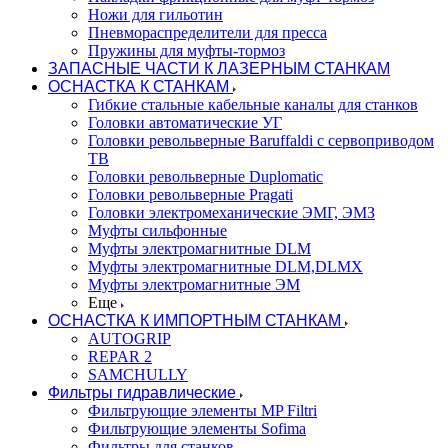
Ножи для гильотин
Пневмораспределители для пресса
Пружины для муфты-тормоз
ЗАПАСНЫЕ ЧАСТИ К ЛАЗЕРНЫМ СТАНКАМ
ОСНАСТКА К СТАНКАМ
Гибкие стальные кабельные каналы для станков
Головки автоматические УГ
Головки револьверные Baruffaldi с сервоприводом
ТВ
Головки револьверные Duplomatic
Головки револьверные Pragati
Головки электромеханические ЭМГ, ЭМЗ
Муфты сильфонные
Муфты электромагнитные DLM
Муфты электромагнитные DLM,DLMX
Муфты электромагнитные ЭМ
Еще
ОСНАСТКА К ИМПОРТНЫМ СТАНКАМ
AUTOGRIP
REPAR 2
SAMCHULLY
Фильтры гидравлические
Фильтрующие элементы MP Filtri
Фильтрующие элементы Sofima
Фильтры для станков