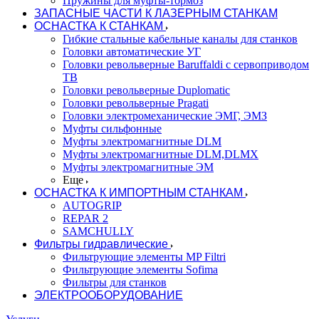
Пружины для муфты-тормоз
ЗАПАСНЫЕ ЧАСТИ К ЛАЗЕРНЫМ СТАНКАМ
ОСНАСТКА К СТАНКАМ
Гибкие стальные кабельные каналы для станков
Головки автоматические УГ
Головки револьверные Baruffaldi с сервоприводом
ТВ
Головки револьверные Duplomatic
Головки револьверные Pragati
Головки электромеханические ЭМГ, ЭМЗ
Муфты сильфонные
Муфты электромагнитные DLM
Муфты электромагнитные DLM,DLMX
Муфты электромагнитные ЭМ
Еще
ОСНАСТКА К ИМПОРТНЫМ СТАНКАМ
AUTOGRIP
REPAR 2
SAMCHULLY
Фильтры гидравлические
Фильтрующие элементы MP Filtri
Фильтрующие элементы Sofima
Фильтры для станков
ЭЛЕКТРООБОРУДОВАНИЕ