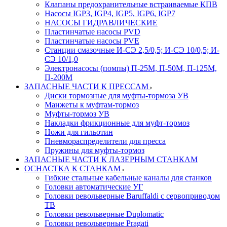
Клапаны предохранительные встраиваемые КПВ
Насосы IGP3, IGP4, IGP5, IGP6, IGP7
НАСОСЫ ГИДРАВЛИЧЕСКИЕ
Пластинчатые насосы PVD
Пластинчатые насосы PVE
Станции смазочные И-СЭ 2,5/0,5; И-СЭ 10/0,5; И-
СЭ 10/1,0
Электронасосы (помпы) П-25М, П-50М, П-125М,
П-200М
ЗАПАСНЫЕ ЧАСТИ К ПРЕССАМ
Диски тормозные для муфты-тормоза УВ
Манжеты к муфтам-тормоз
Муфты-тормоз УВ
Накладки фрикционные для муфт-тормоз
Ножи для гильотин
Пневмораспределители для пресса
Пружины для муфты-тормоз
ЗАПАСНЫЕ ЧАСТИ К ЛАЗЕРНЫМ СТАНКАМ
ОСНАСТКА К СТАНКАМ
Гибкие стальные кабельные каналы для станков
Головки автоматические УГ
Головки револьверные Baruffaldi с сервоприводом
ТВ
Головки револьверные Duplomatic
Головки револьверные Pragati