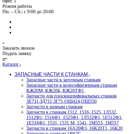
офис 1
Режим работы
Пн. – Сб.: с 9:00 до 20:00
Заказать звонок
Подать заявку
Каталог
ЗАПАСНЫЕ ЧАСТИ К СТАНКАМ
Запасные части к заточным станкам
Запасные части к колесофрезерным станкам
КЖ20М, КЖ20Б, КЖ20ТФ1
Запчасти для плоскошлифовальных станков
3Е711,ЗД711,3Г71,ОШ424,ОШ550
Запчасти к разным станкам
Запчасти к станкам 1512, 1516, 1525, 1Л532,
1512Ф1, 1516Ф1, 1525Ф1, 1Л532Ф1, 1Е512Ф1,
1Е516Ф1, 1531, 1531 М, 1541, 1М553, 1М557
Запчасти к станкам 16А20Ф3, 16К20Т1, 16К20
Запчасти к станкам 1В62Г