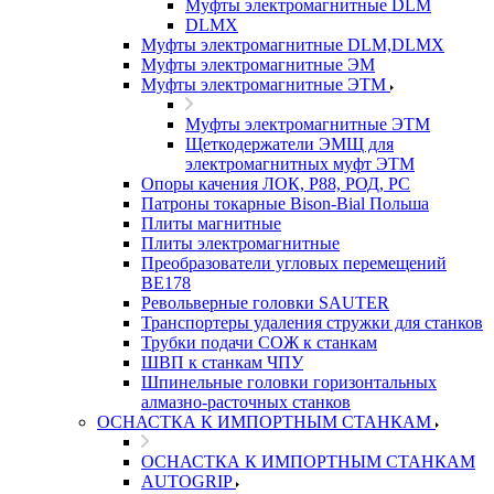
Муфты электромагнитные DLM
DLMX
Муфты электромагнитные DLM,DLMX
Муфты электромагнитные ЭМ
Муфты электромагнитные ЭТМ
Муфты электромагнитные ЭТМ
Щеткодержатели ЭМЩ для
электромагнитных муфт ЭТМ
Опоры качения ЛОК, Р88, РОД, РС
Патроны токарные Bison-Bial Польша
Плиты магнитные
Плиты электромагнитные
Преобразователи угловых перемещений
ВЕ178
Револьверные головки SAUTER
Транспортеры удаления стружки для станков
Трубки подачи СОЖ к станкам
ШВП к станкам ЧПУ
Шпинельные головки горизонтальных
алмазно-расточных станков
ОСНАСТКА К ИМПОРТНЫМ СТАНКАМ
ОСНАСТКА К ИМПОРТНЫМ СТАНКАМ
AUTOGRIP