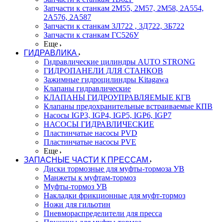
Запчасти к станкам 2М55, 2М57, 2М58, 2А554,
2А576, 2А587
Запчасти к станкам 3Л722 , 3Д722, 3Б722
Запчасти к станкам ГС526У
Еще
ГИДРАВЛИКА
Гидравлические цилиндры AUTO STRONG
ГИДРОПАНЕЛИ ДЛЯ СТАНКОВ
Зажимные гидроцилиндры Kitagawa
Клапаны гидравлические
КЛАПАНЫ ГИДРОУПРАВЛЯЕМЫЕ КГВ
Клапаны предохранительные встраиваемые КПВ
Насосы IGP3, IGP4, IGP5, IGP6, IGP7
НАСОСЫ ГИДРАВЛИЧЕСКИЕ
Пластинчатые насосы PVD
Пластинчатые насосы PVE
Еще
ЗАПАСНЫЕ ЧАСТИ К ПРЕССАМ
Диски тормозные для муфты-тормоза УВ
Манжеты к муфтам-тормоз
Муфты-тормоз УВ
Накладки фрикционные для муфт-тормоз
Ножи для гильотин
Пневмораспределители для пресса