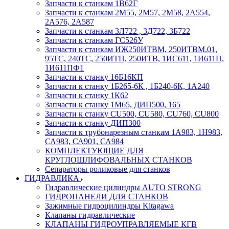
Запчасти к станкам 1В62Г
Запчасти к станкам 2М55, 2М57, 2М58, 2А554,
2А576, 2А587
Запчасти к станкам 3Л722 , 3Д722, 3Б722
Запчасти к станкам ГС526У
Запчасти к станкам ИЖ250ИТВМ, 250ИТВМ.01,
95ТС, 240ТС, 250ИТП, 250ИТВ, 1ИС611, 1И611П,
1И611ПФ1
Запчасти к станку 16Б16КП
Запчасти к станку 1Б265-6К , 1Б240-6К, 1А240
Запчасти к станку 1К62
Запчасти к станку 1М65, ДИП500, 165
Запчасти к станку CU500, CU580, CU760, CU800
Запчасти к станку ДИП300
Запчасти к трубонарезным станкам 1А983, 1Н983,
СА983, СА901, СА984
КОМПЛЕКТУЮЩИЕ ДЛЯ
КРУГЛОШЛИФОВАЛЬНЫХ СТАНКОВ
Сепараторы роликовые для станков
ГИДРАВЛИКА
Гидравлические цилиндры AUTO STRONG
ГИДРОПАНЕЛИ ДЛЯ СТАНКОВ
Зажимные гидроцилиндры Kitagawa
Клапаны гидравлические
КЛАПАНЫ ГИДРОУПРАВЛЯЕМЫЕ КГВ