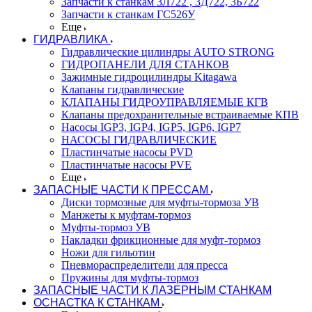
Запчасти к станкам 3Л722 , 3Д722, 3Б722
Запчасти к станкам ГС526У
Еще
ГИДРАВЛИКА
Гидравлические цилиндры AUTO STRONG
ГИДРОПАНЕЛИ ДЛЯ СТАНКОВ
Зажимные гидроцилиндры Kitagawa
Клапаны гидравлические
КЛАПАНЫ ГИДРОУПРАВЛЯЕМЫЕ КГВ
Клапаны предохранительные встраиваемые КПВ
Насосы IGP3, IGP4, IGP5, IGP6, IGP7
НАСОСЫ ГИДРАВЛИЧЕСКИЕ
Пластинчатые насосы PVD
Пластинчатые насосы PVE
Еще
ЗАПАСНЫЕ ЧАСТИ К ПРЕССАМ
Диски тормозные для муфты-тормоза УВ
Манжеты к муфтам-тормоз
Муфты-тормоз УВ
Накладки фрикционные для муфт-тормоз
Ножи для гильотин
Пневмораспределители для пресса
Пружины для муфты-тормоз
ЗАПАСНЫЕ ЧАСТИ К ЛАЗЕРНЫМ СТАНКАМ
ОСНАСТКА К СТАНКАМ