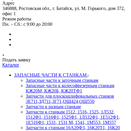
Адрес
346888, Ростовская обл., г. Батайск, ул. М. Горького, дом 372,
офис 1
Режим работы
Пн. – Сб.: с 9:00 до 20:00
Подать заявку
Каталог
ЗАПАСНЫЕ ЧАСТИ К СТАНКАМ
Запасные части к заточным станкам
Запасные части к колесофрезерным станкам
КЖ20М, КЖ20Б, КЖ20ТФ1
Запчасти для плоскошлифовальных станков
3Е711,ЗД711,3Г71,ОШ424,ОШ550
Запчасти к разным станкам
Запчасти к станкам 1512, 1516, 1525, 1Л532,
1512Ф1, 1516Ф1, 1525Ф1, 1Л532Ф1, 1Е512Ф1,
1Е516Ф1, 1531, 1531 М, 1541, 1М553, 1М557
Запчасти к станкам 16А20Ф3, 16К20Т1, 16К20