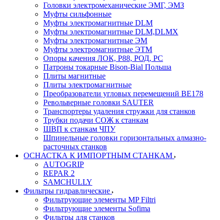
Головки электромеханические ЭМГ, ЭМЗ
Муфты сильфонные
Муфты электромагнитные DLM
Муфты электромагнитные DLM,DLMX
Муфты электромагнитные ЭМ
Муфты электромагнитные ЭТМ
Опоры качения ЛОК, Р88, РОД, РС
Патроны токарные Bison-Bial Польша
Плиты магнитные
Плиты электромагнитные
Преобразователи угловых перемещений ВЕ178
Револьверные головки SAUTER
Транспортеры удаления стружки для станков
Трубки подачи СОЖ к станкам
ШВП к станкам ЧПУ
Шпинельные головки горизонтальных алмазно-
расточных станков
ОСНАСТКА К ИМПОРТНЫМ СТАНКАМ
AUTOGRIP
REPAR 2
SAMCHULLY
Фильтры гидравлические
Фильтрующие элементы MP Filtri
Фильтрующие элементы Sofima
Фильтры для станков